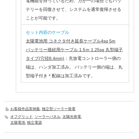
電機能を持っているため、万が一の場合でもバッ
テリーを回復させて、システムを通常復帰させる
ことが可能です。
セット内容のケーブル
太陽電池用 コネクタ付き延長ケーブル4sq 5m
バッテリー接続用ケーブル 1.5ｍ 1.25sq 丸型端子
タイプ(穴径8.4mm)
：充放電コントローラー側の
端は、ハンダ加工済み。 バッテリー側の端は、丸
型端子付き＊配線は加工済みです。
お客様作品実例集
,
独立型ソーラー発電
オフグリッド
,
ソーラーパネル
,
太陽光発電
,
太陽電池
,
独立電源