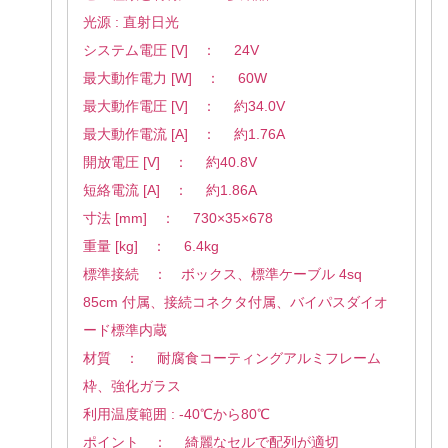
光源 : 直射日光
システム電圧 [V] ： 24V
最大動作電力 [W] ： 60W
最大動作電圧 [V] ： 約34.0V
最大動作電流 [A] ： 約1.76A
開放電圧 [V] ： 約40.8V
短絡電流 [A] ： 約1.86A
寸法 [mm] ： 730×35×678
重量 [kg] ： 6.4kg
標準接続 ： ボックス、標準ケーブル 4sq
85cm 付属、接続コネクタ付属、バイパスダイオ
ード標準内蔵
材質 ： 耐腐食コーティングアルミフレーム
枠、強化ガラス
利用温度範囲 : -40℃から80℃
ポイント ： 綺麗なセルで配列が適切