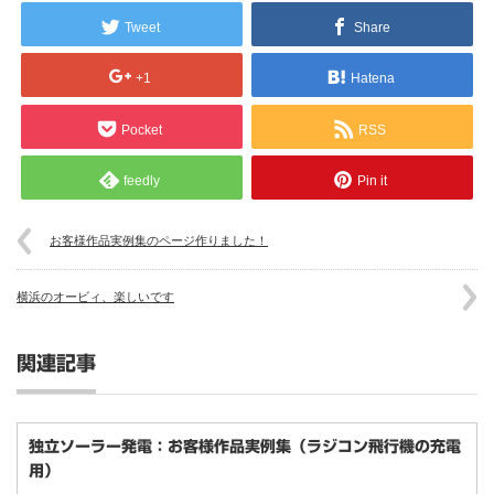
Tweet
Share
+1
Hatena
Pocket
RSS
feedly
Pin it
お客様作品実例集のページ作りました！
横浜のオービィ、楽しいです
関連記事
独立ソーラー発電：お客様作品実例集（ラジコン飛行機の充電
用）