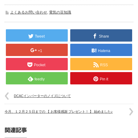
よくあるお問い合わせ
,
電気の豆知識
Tweet
Share
+1
Hatena
Pocket
RSS
feedly
Pin it
DCACインバーターのノイズについて
今月、１２月２５日までの 【 お客様感謝 プレゼント！ 】 始めました♪
関連記事