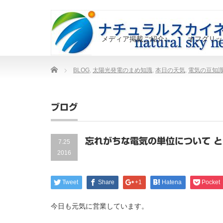
メディア掲載ご紹介♪
オフグリッ
Home
BLOG
,
太陽光発電のまめ知識
,
本日の天気
,
電気の豆知
ブログ
忘れがちな電気の単位について と
7.25
2016
Tweet
Share
+1
Hatena
Pocket
今日も元気に営業しています。