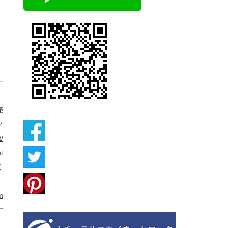
売
ク
/
t
く
。
m
す