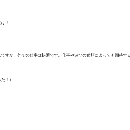
気は！
気ですが、外での仕事は快適です。仕事や遊びの種類によっても期待す
った！）