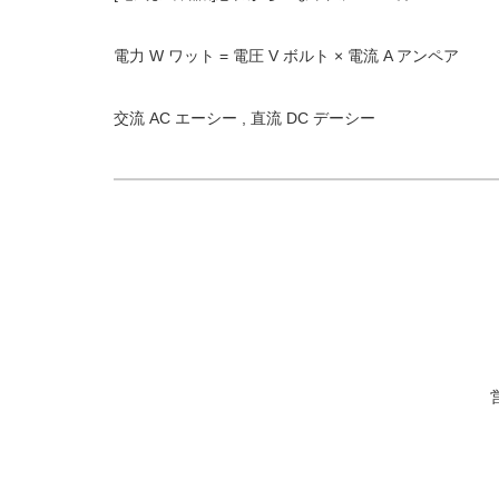
電力 W ワット = 電圧 V ボルト × 電流 A アンペア
交流 AC エーシー , 直流 DC デーシー