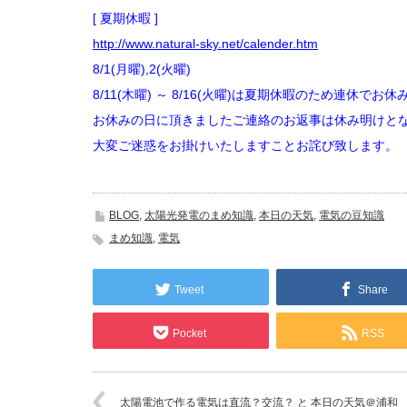
[ 夏期休暇 ]
http://www.natural-sky.net/calender.htm
8/1(月曜),2(火曜)
8/11(木曜) ～ 8/16(火曜)は夏期休暇のため連休で
お休みの日に頂きましたご連絡のお返事は休み明けと
大変ご迷惑をお掛けいたしますことお詫び致します。
BLOG
,
太陽光発電のまめ知識
,
本日の天気
,
電気の豆知識
まめ知識
,
電気
Tweet
Share
Pocket
RSS
太陽電池で作る電気は直流？交流？ と 本日の天気＠浦和