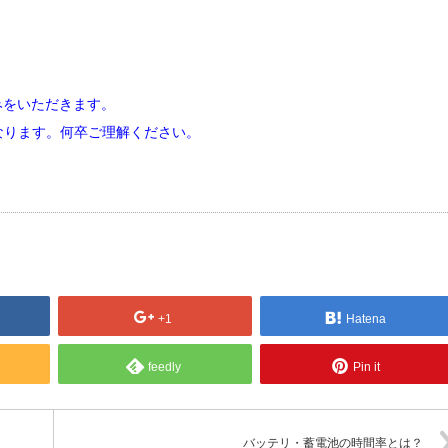
お休みをいただきます。
なります。何卒ご理解ください。
+1
Hatena
feedly
Pin it
バッテリ・蓄電池の時間率とは？