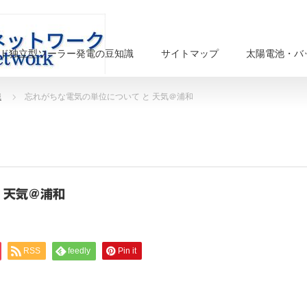
ド独立型ソーラー発電の豆知識
サイトマップ
太陽電池・バ
識
忘れがちな電気の単位について と 天気＠浦和
 天気＠浦和
RSS
feedly
Pin it