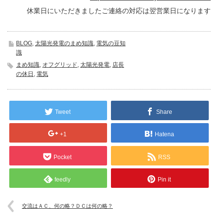
休業日にいただきましたご連絡の対応は翌営業日になります
BLOG
,
太陽光発電のまめ知識
,
電気の豆知
識
まめ知識
,
オフグリッド
,
太陽光発電
,
店長
の休日
,
電気
Tweet
Share
+1
Hatena
Pocket
RSS
feedly
Pin it
交流はＡＣ、何の略？ＤＣは何の略？