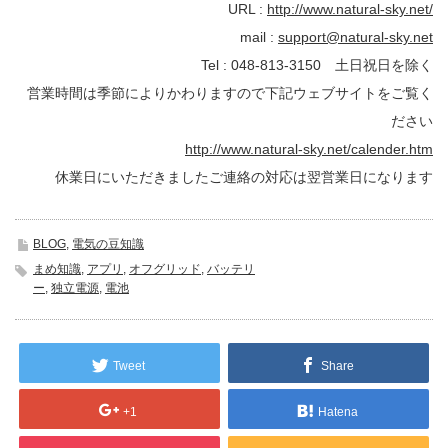
URL :
http://www.natural-sky.net/
mail :
support@natural-sky.net
Tel : 048-813-3150 土日祝日を除く
営業時間は季節によりかわりますので下記ウェブサイトをご覧く
ださい
http://www.natural-sky.net/calender.htm
休業日にいただきましたご連絡の対応は翌営業日になります
BLOG
,
電気の豆知識
まめ知識
,
アプリ
,
オフグリッド
,
バッテリ
ー
,
独立電源
,
電池
Tweet
Share
+1
Hatena