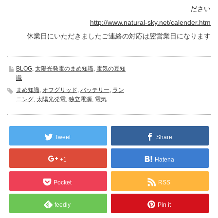
ださい
http://www.natural-sky.net/calender.htm
休業日にいただきましたご連絡の対応は翌営業日になります
BLOG
,
太陽光発電のまめ知識
,
電気の豆知
識
まめ知識
,
オフグリッド
,
バッテリー
,
ラン
ニング
,
太陽光発電
,
独立電源
,
電気
Tweet
Share
+1
Hatena
Pocket
RSS
feedly
Pin it