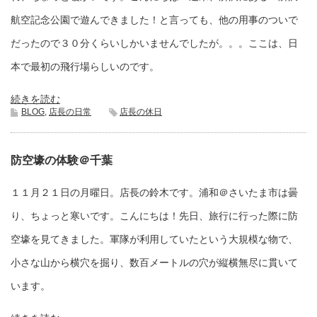
航空記念公園で遊んできました！と言っても、他の用事のついで
だったので３０分くらいしかいませんでしたが。。。ここは、日
本で最初の飛行場らしいのです。
続きを読む
BLOG
,
店長の日常
店長の休日
防空壕の体験＠千葉
１１月２１日の月曜日。店長の鈴木です。浦和＠さいたま市は曇
り、ちょっと寒いです。こんにちは！先日、旅行に行った際に防
空壕を見てきました。軍隊が利用していたという大規模な物で、
小さな山から横穴を掘り、数百メートルの穴が縦横無尽に貫いて
います。