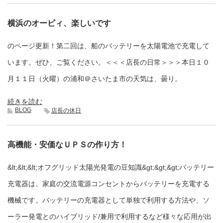
横浜のオービィ、楽しいです
のページ更新！第二回は、船のバッテリーを太陽電池で充電して
います。ぜひ、ご覧ください。＜＜＜店長の日常＞＞＞本日１０
月１１日（火曜）の浦和＠さいたま市の天気は、曇り。
続きを読む
BLOG
店長の休日
高機能・安価なＵＰＳの作り方！
&lt;&lt;&lt;オフグリッド太陽光発電の豆知識&gt;&gt;&gt;バッテリー
充電器は、家庭の交流電源コンセントからバッテリーを充電する
機械です。バッテリーの充電器として単独で利用する方法や、ソ
ーラー発電とのハイブリッド/兼用で利用するなど様々な応用が出