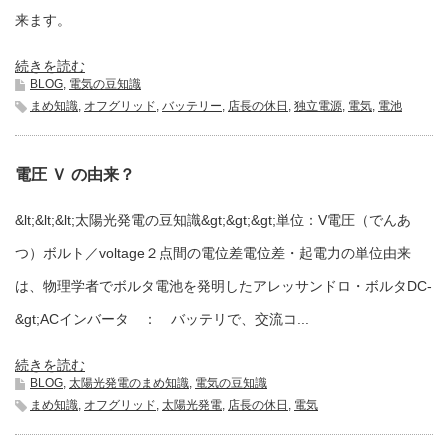
来ます。
続きを読む
BLOG
,
電気の豆知識
まめ知識
,
オフグリッド
,
バッテリー
,
店長の休日
,
独立電源
,
電気
,
電池
電圧 Ｖ の由来？
&lt;&lt;&lt;太陽光発電の豆知識&gt;&gt;&gt;単位：V電圧（でんあ
つ）ボルト／voltage２点間の電位差電位差・起電力の単位由来
は、物理学者でボルタ電池を発明したアレッサンドロ・ボルタDC-
&gt;ACインバータ ： バッテリで、交流コ...
続きを読む
BLOG
,
太陽光発電のまめ知識
,
電気の豆知識
まめ知識
,
オフグリッド
,
太陽光発電
,
店長の休日
,
電気