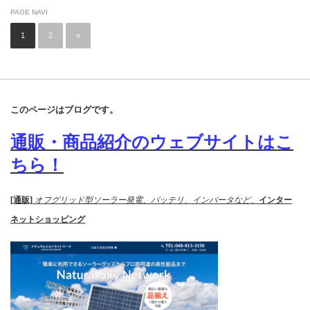
PAGE NAVI
1
2
»
このページはブログです。
通販・商品紹介のウェブサイトはこ
ちら！
[通販]
オフグリッド型ソーラー発電、バッテリ、インバータなど、
インター
ネットショッピング